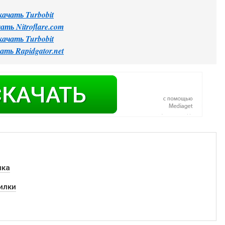
качать Turbobit
ать Nitroflare.com
качать Turbobit
ать Rapidgator.net
нка
илки