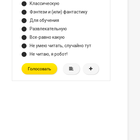
Классическую
Фэнтези и (или) фантастику
Для обучения
Развлекательную
Все-равно какую
Не умею читать, случайно тут
Не читаю, я робот!
Голосовать