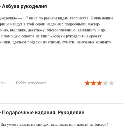
- Азбука рукоделия
рукоделия» —117 книг по разным видам творчества. Начинающие
рицы найдут в этой серии издания с подробными мастер-
анию, вышивке, декупажу, бисероплетению, квиллингу и др.
 с помощью советов из книг «Азбуки рукоделия» вырежут
инки, сделают поделки из спичек, бумаги, ненужных компакт-
 из пластилина сказочных героев и изготовят еще много
езных вещей.
2022
Хобби, самоделки
 - Подарочные издания. Рукоделие
. Вы умеете вязать на спицах, вышивать или плести из бисера?