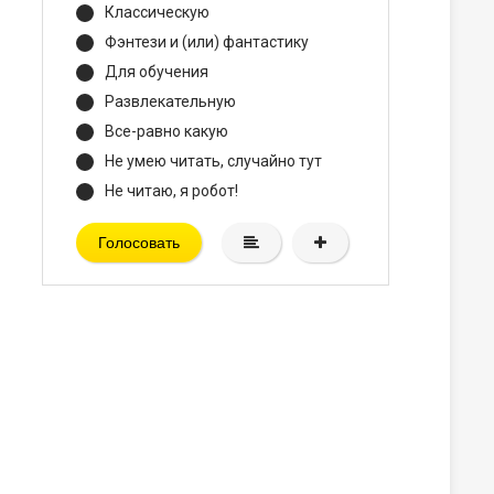
Классическую
Фэнтези и (или) фантастику
Для обучения
Развлекательную
Все-равно какую
Не умею читать, случайно тут
Не читаю, я робот!
Голосовать