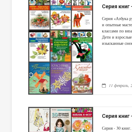
Серия книг 
Серия «Азбука 
и опытные масте
классами по вяз
Дети и взрослые
изысканные снеж
дисков, вылепят
красивых и пол
11 февраль, 
Серия книг
Серия - 30 книг