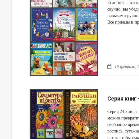
Если нет – эти 
скучно, вы убеди
навыками ручной
Все приемы и пр
когда увидят св
самостоятельно.
10 февраль, 
Серия книг
Серия 24 книги 
можно превратит
свободное время
роспись, сутажн
люди, чтобы скр