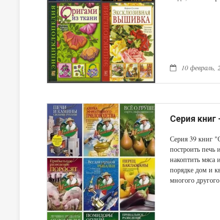
увлечений" кажд
10 февраль, 
Серия книг
Серия 39 книг "
построить печь 
накоптить мяса 
порядке дом и к
многого другого
мужчине!