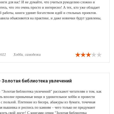
книги для вас! И не думайте, что учиться рукоделию сложно и
тесь, что это очень просто и интересно! А тех, кто уже обладает
 работы, книги удивят богатством идей и стильных проектов.
авила объясняются на практике, и даже новички будут удивлены,
ои первые, но такие красивые вещи, которые они создали
2022
Хобби, самоделки
 - Золотая библиотека увлечений
- "Золотая библиотека увлечений" расскажет читателям о том, как
ь вполне привычные вещи в удивительное хобби и провести
 с пользой. Плетение из бисера, абажуры из бумаги, точечная
ая вышивка и роспись по камням – чего только не придумают
асить свой досуг! С книгами серии "Золотая библиотека