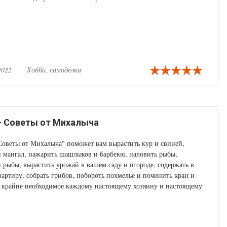
ый с легкостью сможет найти себе хобби по душе.
2022
Хобби, самоделки
 - Советы от Михалыча
Советы от Михалыча" поможет вам вырастить кур и свиней,
и мангал, нажарить шашлыков и барбекю, наловить рыбы,
и рыбы, вырастить урожай в вашем саду и огороде, содержать в
вартиру, собрать грибов, побороть похмелье и починить кран и
 крайне необходимое каждому настоящему хозяину и настоящему