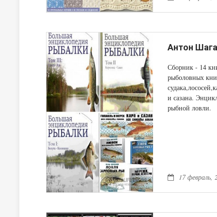
Антон Шага
Сборник - 14 кн
рыболовных книг
судака,лососей,к
и сазана. Энцик
рыбной ловли.
17 февраль, 