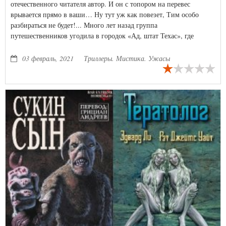
отечественного читателя автор. И он с топором на перевес
врывается прямо в ваши… Ну тут уж как повезет, Тим особо
разбираться не будет!... Много лет назад группа
путешественников угодила в городок «Ад, штат Техас», где
немногие выжившие познали что такое настоящая боль. Однако
вскоре после этого город обнаружил сотрудник службы
03 февраль, 2021
Триллеры. Мистика. Ужасы
безопасности Техаса Гаррет Паркер. И тогда совместно с
национальной гвардией Ад сравняли с землей, а населявших его
жителей уничтожили. Но теперь снова начало твориться нечто
ужасное.