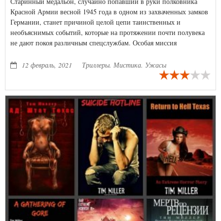
Старинный медальон, случайно попавший в руки полковника
Красной Армии весной 1945 года в одном из захваченных замков
Германии, станет причиной целой цепи таинственных и
необъяснимых событий, которые на протяжении почти полувека
не дают покоя различным спецслужбам. Особая миссия
неожиданно выпадает на долю внучки полковника, главной
героини романа — капитана милиции Натальи Ростовой
12 февраль, 2021
Триллеры. Мистика. Ужасы