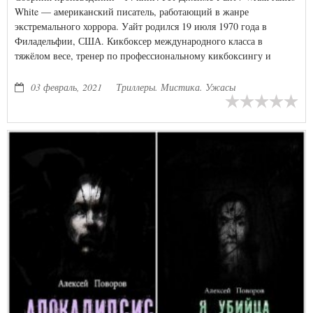
White — американский писатель, работающий в жанре
экстремального хоррора. Уайт родился 19 июля 1970 года в
Филадельфии, США. Кикбоксер международного класса в
тяжёлом весе, тренер по профессиональному кикбоксингу и
смешанным единоборствам, бегун на длинные дистанции и
бывший уличный драчун, ныне он известен как яркий
03 февраль, 2021
Триллеры. Мистика. Ужасы
представитель направления сплаттерпанк, автор шокирующих
художественных произведений, которые изобилуют сценами
кровавого насилия, откровенного секса и натурализма.