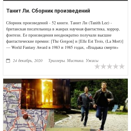
Танит Ли. Сборник произведений
Сборник произведений - 52 книги. Танит Ли (Tanith Lee) -
британская писательница в жанрах научная фантастика, хоррор,
фэнтези. Ее произведения неоднократно получали высшие
фантастические премии: [The Gorgon] и [Elle Est Trois, (La Mort)]
— World Fantasy Award в 1983 и 1985 годах, «Владыка смерти»
[Death's Master] — British Fantasy Award в 1980, авторские
сборники рассказов «Red as Blood» (1984), «Dreams of Dark and
24 декабрь, 2020
Триллеры. Мистика. Ужасы
Light» (1987), «Night's Sorceries» (1988) номинировались на World
Fantasy Award.