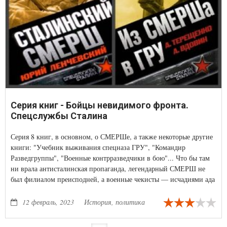
Серия книг - Бойцы невидимого фронта.
Спецслужбы Сталина
Серия 8 книг, в основном, о СМЕРШе, а также некоторые другие
книги: "Учебник выживания спецназа ГРУ", "Командир
Разведгруппы", "Военные контрразведчики в бою"... Что бы там
ни врала антисталинская пропаганда, легендарный СМЕРШ не
был филиалом преисподней, а военные чекисты — исчадиями ада
и демонами во плоти. Скорее уж военная контрразведка сравнима
с Чистилищем, через которое в годы Великой Отечественной
12 февраль, 2023
История, политика
прошли сотни тысяч немецких военнопленных и миллионы
советских граждан, вырвавшихся из «котлов», возвращавшихся