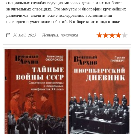
специальных службах ведущих мировых держав и их наиболее
значительных операциях. Это мемуары и биографии крупнейших
разведчиков, аналитические исследования, воспоминания
очевидцев и участников событий. В отборе книг и подготовке
публикаций принимали участие известные писатели и
журналисты, издатели и редакторы, а также авторитетные
30 май, 2023
История, политика
специалисты в данной области.