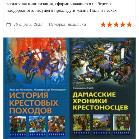
загадочная цивилизация, сформировавшаяся на берегах
плодородного, несущего прохладу и жизнь Нила и песках
безжалостной, смертоносной, веющей раскаленным зноем
Сахары, породила сложную систему богов-животных, обитающих
10 апрель, 2023
История, политика
в таинственном мраке вечного хаоса.