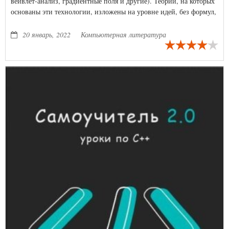
вейвлет-анализ, градиентные поля и другие). Теории, на которых
основаны эти технологии, изложены на уровне идей, без формул,
а их применение проиллюстрировано обработкой фотографий
автора (более 170 фотографий и рисунков).
20 январь, 2022
Компьютерная литература