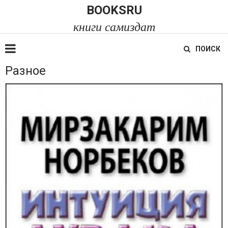
BOOKSRU
книги самиздат
ПОИСК
Разное