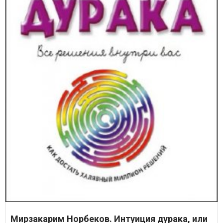
Мирзакарим Норбеков. Интуиция дурака, или