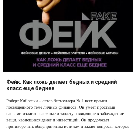
Фейк. Как ложь делает бедных и средний
класс еще беднее
Роберт Кийосаки – автор бестселлера № 1 всех времен,
посвященного теме личных финансов. Он умеет простыми
словами излагать сложные и зачастую вводящие в заблуждение
вещи, касающиеся денег и инвестиций. Он продолжает
противоречить общепринятым истинам и задает вопросы, которые
помогут читателям в условиях сегодняшней информационной