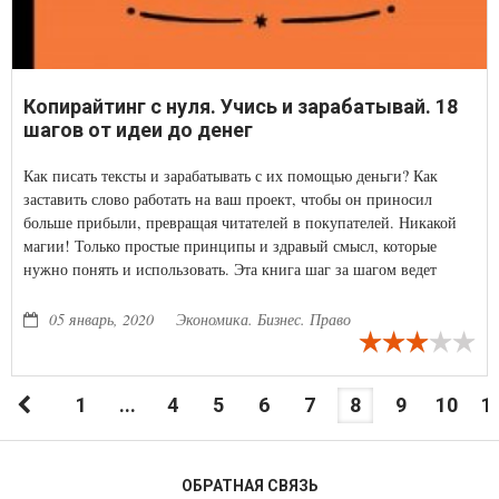
Копирайтинг с нуля. Учись и зарабатывай. 18
шагов от идеи до денег
Как писать тексты и зарабатывать с их помощью деньги? Как
заставить слово работать на ваш проект, чтобы он приносил
больше прибыли, превращая читателей в покупателей. Никакой
магии! Только простые принципы и здравый смысл, которые
нужно понять и использовать. Эта книга шаг за шагом ведет
через процесс создания текстов для бизнеса с нуля, чтобы вы
могли применить знания на практике и получить результат в
05 январь, 2020
Экономика. Бизнес. Право
цифрах и деньгах.
1
...
4
5
6
7
8
9
10
1
ОБРАТНАЯ СВЯЗЬ