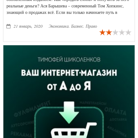
реальные деньги? Ася Барышева – современный Том Хопкинс,
знающий о продажах всё. Если вы только начинаете путь в
продажах или хотите повысить свою квалификацию – эта книга
для вас. Часто говорят: «Умение продавать – это с рождения».
21 январь, 2020
Экономика. Бизнес. Право