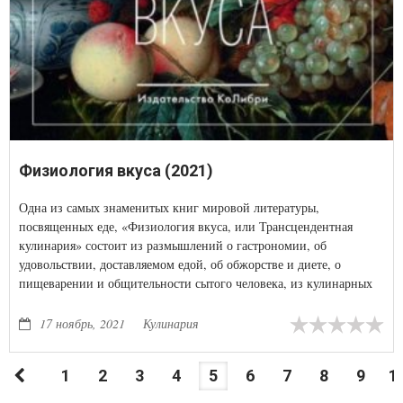
Физиология вкуса (2021)
Одна из самых знаменитых книг мировой литературы,
посвященных еде, «Физиология вкуса, или Трансцендентная
кулинария» состоит из размышлений о гастрономии, об
удовольствии, доставляемом едой, об обжорстве и диете, о
пищеварении и общительности сытого человека, из кулинарных
рецептов и житейских анекдотов.
17 ноябрь, 2021
Кулинария
1
2
3
4
5
6
7
8
9
1