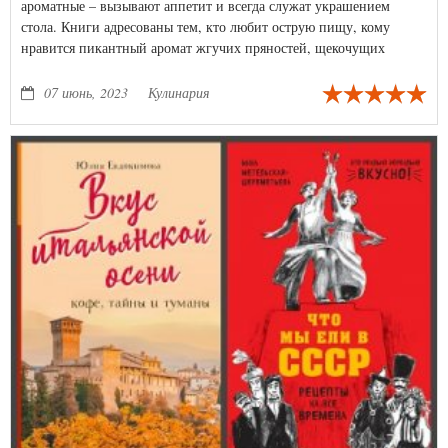
ароматные – вызывают аппетит и всегда служат украшением
стола. Книги адресованы тем, кто любит острую пищу, кому
нравится пикантный аромат жгучих пряностей, щекочущих
ноздри и вызывающих аппетит. Эти блюда могут служить
предвестником застолья, быть закуской перед выпивкой. В книги
07 июнь, 2023
Кулинария
включены рецепты блюд, которые можно использовать во время
православных постов, пост - это прежде всего терпение и
смирение.