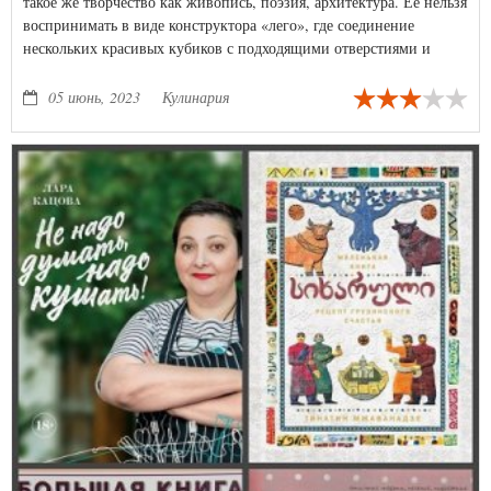
такое же творчество как живопись, поэзия, архитектура. Её нельзя
воспринимать в виде конструктора «лего», где соединение
нескольких красивых кубиков с подходящими отверстиями и
выпуклостями создаст нечто волшебное. То есть, что-то,
безусловно, получится. Но это будет «что-то» безликое,
05 июнь, 2023
Кулинария
безыскусное, без присутствия вашей души, ваших чувств…
Словом, это будет фастфуд, общепит, а не домашняя кухня.