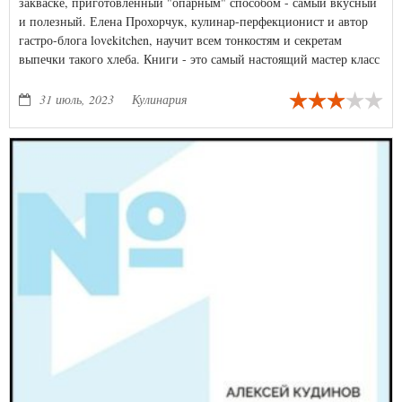
закваске, приготовленный "опарным" способом - самый вкусный
и полезный. Елена Прохорчук, кулинар-перфекционист и автор
гастро-блога lovekitchen, научит всем тонкостям и секретам
выпечки такого хлеба. Книги - это самый настоящий мастер класс
по выведению закваски в домашних условиях и выпечке своего
первого хлеба. Все фото сделаны автором лично, в процессе
31 июль, 2023
Кулинария
работы над книгой.